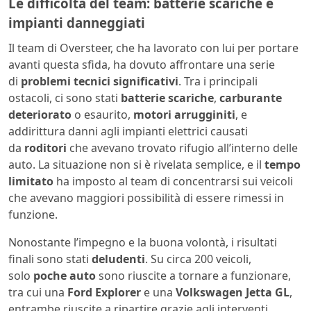
Le difficoltà del team: batterie scariche e
impianti danneggiati
Il team di Oversteer, che ha lavorato con lui per portare
avanti questa sfida, ha dovuto affrontare una serie
di
problemi tecnici significativi
. Tra i principali
ostacoli, ci sono stati
batterie scariche
,
carburante
deteriorato
o esaurito,
motori arrugginiti
, e
addirittura danni agli impianti elettrici causati
da
roditori
che avevano trovato rifugio all’interno delle
auto. La situazione non si è rivelata semplice, e il
tempo
limitato
ha imposto al team di concentrarsi sui veicoli
che avevano maggiori possibilità di essere rimessi in
funzione.
Nonostante l’impegno e la buona volontà, i risultati
finali sono stati
deludenti
. Su circa 200 veicoli,
solo
poche auto
sono riuscite a tornare a funzionare,
tra cui una
Ford Explorer
e una
Volkswagen Jetta GL
,
entrambe riuscite a ripartire grazie agli interventi