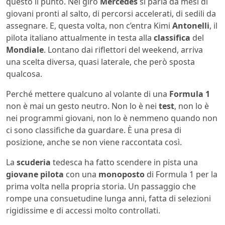
questo il punto. Nel giro
Mercedes
si parla da mesi di
giovani pronti al salto, di percorsi accelerati, di sedili da
assegnare. E, questa volta, non c’entra Kimi
Antonelli
, il
pilota italiano attualmente in testa alla
classifica
del
Mondiale
. Lontano dai riflettori del weekend, arriva
una scelta diversa, quasi laterale, che però sposta
qualcosa.
Perché mettere qualcuno al volante di una
Formula 1
non è mai un gesto neutro. Non lo è nei
test
, non lo è
nei programmi giovani, non lo è nemmeno quando non
ci sono classifiche da guardare. È una presa di
posizione, anche se non viene raccontata così.
La
scuderia
tedesca ha fatto scendere in pista una
giovane pilota
con una
monoposto
di Formula 1 per la
prima volta nella propria storia. Un passaggio che
rompe una consuetudine lunga anni, fatta di selezioni
rigidissime e di accessi molto controllati.